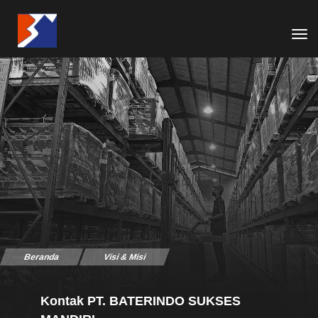
tog
Beranda
Visi & Misi
Kontak PT. BATERINDO SUKSES