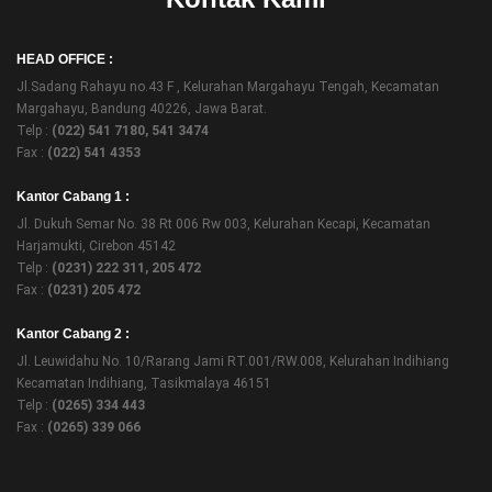
HEAD OFFICE :
Jl.Sadang Rahayu no.43 F , Kelurahan Margahayu Tengah, Kecamatan
Margahayu, Bandung 40226, Jawa Barat.
Telp :
(022) 541 7180, 541 3474
Fax :
(022) 541 4353
Kantor Cabang 1 :
Jl. Dukuh Semar No. 38 Rt 006 Rw 003, Kelurahan Kecapi, Kecamatan
Harjamukti, Cirebon 45142
Telp :
(0231) 222 311, 205 472
Fax :
(0231) 205 472
Kantor Cabang 2 :
Jl. Leuwidahu No. 10/Rarang Jami RT.001/RW.008, Kelurahan Indihiang
Kecamatan Indihiang, Tasikmalaya 46151
Telp :
(0265) 334 443
Fax :
(0265) 339 066