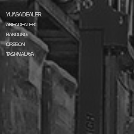
YUASA DEALER
AREA DEALER :
BANDUNG
CIREBON
TASIKMALAYA